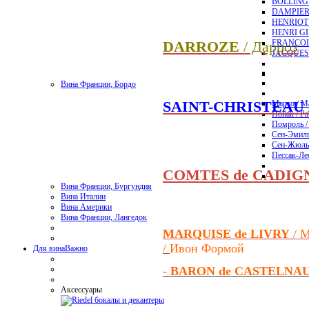
BOLLING
DAMPIER
HENRIOT
HENRI G
FRANCOI
DARROZE
/ Дарроз
JACQUES
Вина Франции, Бордо
SAINT-CHRISTEAU
Марго / M
Пойак / Pa
Помроль /
Сен-Эмиль
Сен-Жюль
Пессак-Лео
COMTES de CADIG
Вина Франции, Бургундия
Вина Италии
Вина Америки
Вина Франции, Лангедок
MARQUISE de LIVRY
/ 
/
Ивон Формой
Для вина
Важно
-
BARON de CASTELNA
Аксессуары