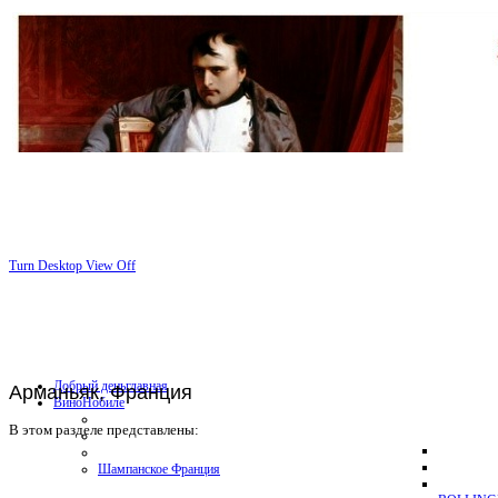
Turn Desktop View Off
Добрый день
главная
Арманьяк, Франция
Вино
Нобиле
В этом разделе представлены:
Шампанское Франция