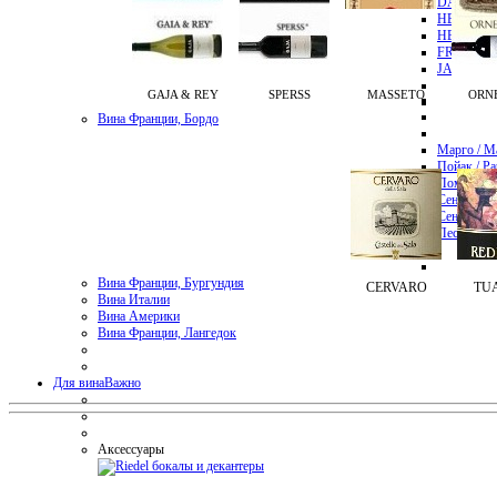
DAMPIER
HENRIOT
HENRI G
FRANCOI
JACQUES
GAJA & REY
SPERSS
MASSETO
ORN
Вина Франции, Бордо
Марго / M
Пойак / Pa
Помроль /
Сен-Эмиль
Сен-Жюль
Пессак-Лео
Вина Франции, Бургундия
CERVARO
TUA
Вина Италии
Вина Америки
Вина Франции, Лангедок
Для вина
Важно
Аксессуары