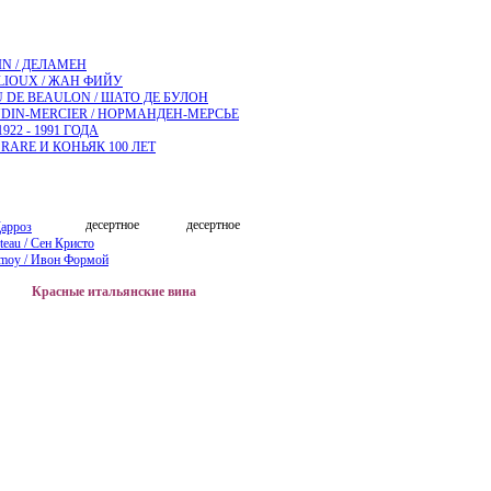
N / ДЕЛАМЕН
LLIOUX / ЖАН ФИЙУ
 DE BEAULON / ШАТО ДЕ БУЛОН
IN-MERCIER / НОРМАНДЕН-МЕРСЬЕ
922 - 1991 ГОДА
RARE И КОНЬЯК 100 ЛЕТ
десертное
десертное
Дарроз
steau / Сен Кристо
moy / Ивон Формой
Красные итальянские вина