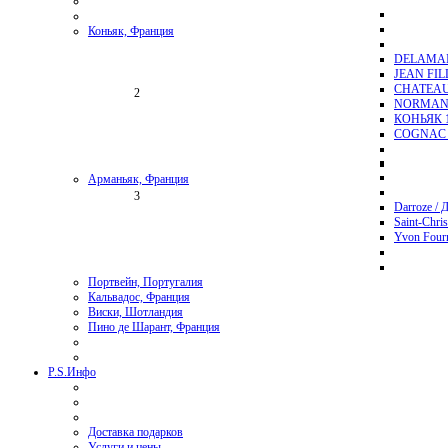
Коньяк, Франция
DELAMAI
JEAN FI
CHATEAU
2
NORMAND
КОНЬЯК 1
COGNAC 
Арманьяк, Франция
3
Darroze / 
Saint-Chri
Yvon Four
Портвейн, Португалия
Кальвадос, Франция
Виски, Шотландия
Пино де Шарант, Франция
P.S.
Инфо
Доставка подарков
Услуги и цены