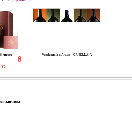
 литров
Vendemmia d'Artista - ORNELLAIA
янские вина