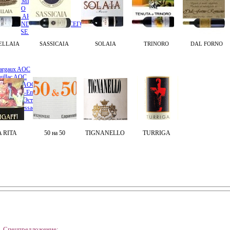
RE / ДАМПЬЕР
 / ЭНРИО
IRAUD / АНРИ ЖИРО
S SECONDE / ФРАНСУА СЕГОНДЭ
 SELOSSE / ЖАК СЕЛОС
ELLAIA
SASSICAIA
SOLAIA
TRINORO
DAL FORNO
argaux AOC
uillac AOC
 Pomerol AOC
он / Saint-Emilion AOC
ен и Сен-Эстеф AOC
ньян / Pessac-Leognan
 RITA
50 на 50
TIGNANELLO
TURRIGA
Спецпредложение: